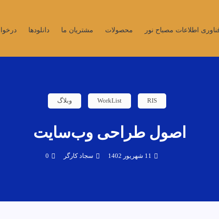
اوری اطلاعات مصباح نور
محصولات
مشتریان ما
دانلودها
درخوا
RIS
WorkList
وبلاگ
اصول طراحی وب‌سایت
11 شهریور 1402
سجاد کارگر
0