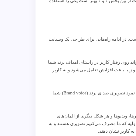
نکته مهم : سایت با توجه به حجم اطلاعات می‌تواند دارای ۲ Navigation Bar باشد. اما اگر حجم صفحات و تعداد آنها کم است از بین بخش ۲ و ۳ بهتر است یکی را استفاده
ست. در ادامه راه‌هایی برای طراحی یک وبسایت
اند روی رفتار کاربر در راستای اهداف برند شما
نگ دل‌پذیر و زیبا باعث افزایش تعامل می‌‌شود و به کاربر
فونت: تایپوگرافی و نحوه استفاده از فونت‌ها نقش مهمی در وبسایت شما ایفا می‌‌کنند. فونت‌ها توجهات را جلب می‌‌کنند و نمود تصویری صدای برند (Brand voice) شما
وسترها، ویدیوها و هر شکل دیگری از المان‌های
ولیه که ما مصرف می‌کنیم تصویری هستند و به
به کاربر نشان دهند.