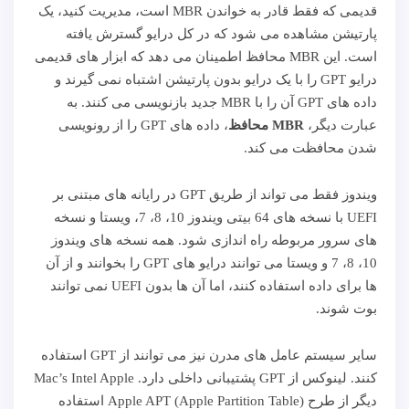
قدیمی که فقط قادر به خواندن MBR است، مدیریت کنید، یک
پارتیشن مشاهده می شود که در کل درایو گسترش یافته
است. این MBR محافظ اطمینان می دهد که ابزار های قدیمی
درایو GPT را با یک درایو بدون پارتیشن اشتباه نمی گیرند و
داده های GPT آن را با MBR جدید بازنویسی می کنند. به
عبارت دیگر،
MBR محافظ
، داده های GPT را از رونویسی
شدن محافظت می کند.
ویندوز فقط می تواند از طریق GPT در رایانه های مبتنی بر
UEFI با نسخه های 64 بیتی ویندوز 10، 8، 7، ویستا و نسخه
های سرور مربوطه راه اندازی شود. همه نسخه های ویندوز
10، 8، 7 و ویستا می توانند درایو های GPT را بخوانند و از آن
ها برای داده استفاده کنند، اما آن ها بدون UEFI نمی توانند
بوت شوند.
سایر سیستم عامل های مدرن نیز می توانند از GPT استفاده
کنند. لینوکس از GPT پشتیبانی داخلی دارد. Mac’s Intel Apple
دیگر از طرح Apple APT (Apple Partition Table) استفاده