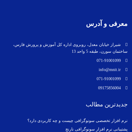
معرفی و آدرس
شیراز خیابان معدل، روبروی اداره کل آموزش و پرورش فارس،
ساختمان سورن، طبقه 5 واحد 13
071-91001099
info@mnit.ir
071-91001099
09175856004
جدیدترین مطالب
نرم افزار تخصصی سونوگرافی چیست و چه کاربردی دارد؟
پشتیبانی نرم افزار سونوگرافی نارنج