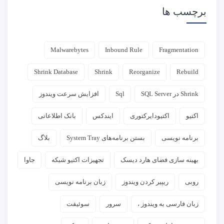
برچسب ها
Malwarebytes
Inbound Rule
Fragmentation
Shrink Database
Shrink
Reorganize
Rebuild
Shrink در SQL Server
Sql
افزایش سرعت ویندوز
اکتیو
اکتیودایرکتوری
ایندکس‌
بانک اطلاعاتی
برنامه نویسی
بستن برنامه‌های System Tray
بلاگ
بهینه سازی فضای هارد دیسک
تجهیزات اکتیو شبکه
جاوا
روبی
ریپیر کردن ویندوز
زبان برنامه نویسی
زبان فارسی به ویندوز ،
سرور
سوئیفت