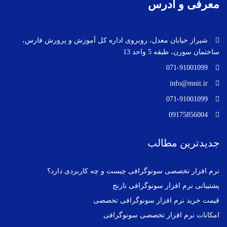
معرفی و آدرس
شیراز خیابان معدل، روبروی اداره کل آموزش و پرورش فارس،
ساختمان سورن، طبقه 5 واحد 13
071-91001099
info@mnit.ir
071-91001099
09175856004
جدیدترین مطالب
نرم افزار تخصصی سونوگرافی چیست و چه کاربردی دارد؟
پشتیبانی نرم افزار سونوگرافی نارنج
قیمت خرید نرم افزار سونوگرافی تخصصی
امکانات نرم افزار تخصصی سونوگرافی