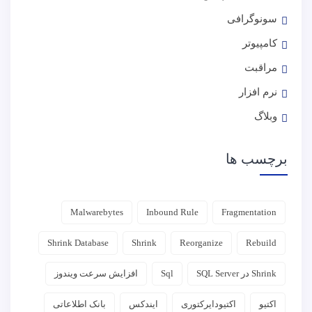
سونوگرافی
کامپیوتر
مراقبت
نرم افزار
وبلاگ
برچسب ها
Malwarebytes
Inbound Rule
Fragmentation
Shrink Database
Shrink
Reorganize
Rebuild
Shrink در SQL Server
Sql
افزایش سرعت ویندوز
اکتیو
اکتیودایرکتوری
ایندکس‌
بانک اطلاعاتی