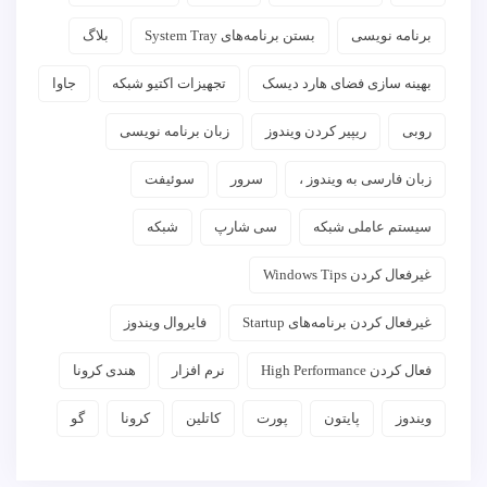
برنامه نویسی
بستن برنامه‌های System Tray
بلاگ
بهینه سازی فضای هارد دیسک
تجهیزات اکتیو شبکه
جاوا
روبی
ریپیر کردن ویندوز
زبان برنامه نویسی
زبان فارسی به ویندوز ،
سرور
سوئیفت
سیستم عاملی شبکه
سی شارپ
شبکه
غیرفعال کردن Windows Tips
غیرفعال کردن برنامه‌های Startup
فایروال ویندوز
فعال کردن High Performance
نرم افزار
هندی کرونا
ویندوز
پایتون
پورت
کاتلین
کرونا
گو