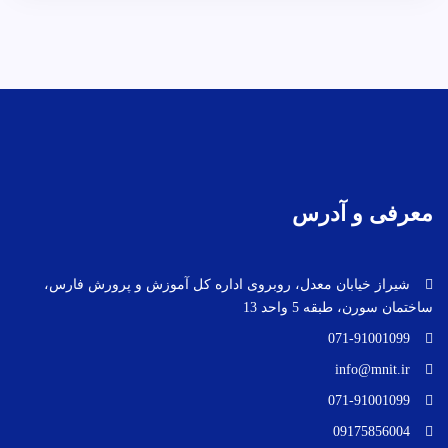
معرفی و آدرس
شیراز خیابان معدل، روبروی اداره کل آموزش و پرورش فارس،
ساختمان سورن، طبقه 5 واحد 13
071-91001099
info@mnit.ir
071-91001099
09175856004