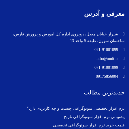
معرفی و آدرس
شیراز خیابان معدل، روبروی اداره کل آموزش و پرورش فارس،
ساختمان سورن، طبقه 5 واحد 13
071-91001099
info@mnit.ir
071-91001099
09175856004
جدیدترین مطالب
نرم افزار تخصصی سونوگرافی چیست و چه کاربردی دارد؟
پشتیبانی نرم افزار سونوگرافی نارنج
قیمت خرید نرم افزار سونوگرافی تخصصی