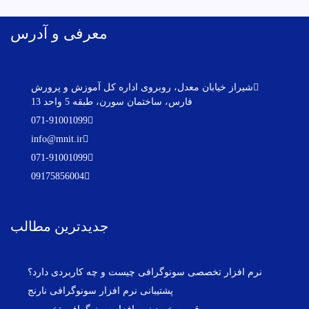
معرفی و آدرس
شیراز خیابان معدل، روبروی اداره کل آموزش و پرورش
فارس، ساختمان سورن، طبقه 5 واحد 13
071-91001099
info@mnit.ir
071-91001099
09175856004
جدیدترین مطالب
نرم افزار تخصصی سونوگرافی چیست و چه کاربردی دارد؟
پشتیبانی نرم افزار سونوگرافی نارنج