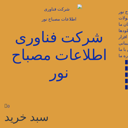
 نور
لات
ن ما
لودها
شرکت فناوری
فزار
بانی
اطلاعات مصباح
با ما
ره ما
نور
0
سبد خرید