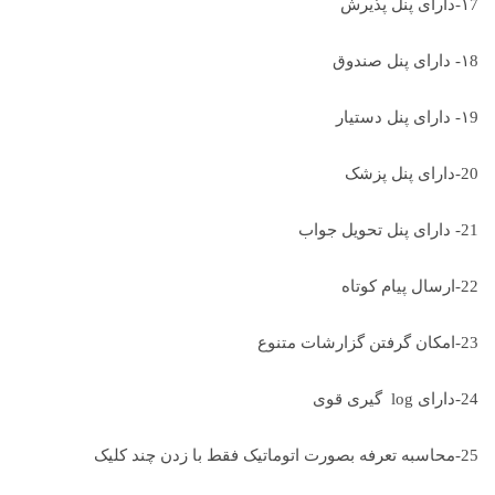
۱7-دارای پنل پذیرش
۱8- دارای پنل صندوق
۱9- دارای پنل دستیار
20-دارای پنل پزشک
21- دارای پنل تحویل جواب
22-ارسال پیام کوتاه
23-امکان گرفتن گزارشات متنوع
24-دارای log گیری قوی
25-محاسبه تعرفه بصورت اتوماتیک فقط با زدن چند کلیک