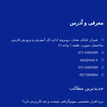
معرفی و آدرس
شیراز خیابان معدل، روبروی اداره کل آموزش و پرورش فارس،
ساختمان سورن، طبقه 5 واحد 13
071-91001099
info@mnit.ir
071-91001099
09175856004
جدیدترین مطالب
نرم افزار تخصصی سونوگرافی چیست و چه کاربردی دارد؟